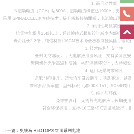
1. ‌高启动性能‌
‌冷启动电流（CCA）达800A‌，启动电流峰值达1000A，支持
采用 ‌SPIRALCELL® 卷绕技术‌，提升极板接触面积，电流输出更稳
2. ‌耐用性与抗震性‌
‌抗震性能提升15倍以上‌，通过缠绕式极板设计减少内部机械应
‌寿命延长2-3倍‌，纯铅材质和AGM技术降低极板腐蚀风险，理论
3. ‌技术结构与安全性‌
‌全封闭防漏设计‌，无电解液泄漏风险，支持多角度安
‌聚丙烯外壳‌耐高温和腐蚀，搭配深循环设计，支持频繁
4. ‌适用场景与兼容性‌
适配 ‌轻型跑车、运动汽车及改装车‌，满足赛道、越野
兼容多品牌车型，型号标识（如8003-151、SC34R等
5. ‌维护与环保‌
‌免维护设计‌，无需补充电解液，长期使用成
符合环保标准，支持-18℃至45℃宽温域运行，极
上一篇：
‌奥铁马 REDTOP® 红顶系列电池‌