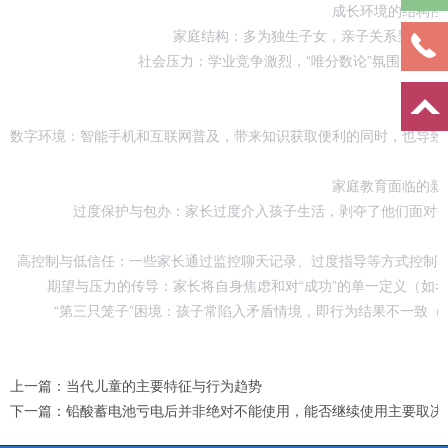
‌成长环境的结构性
‌家庭结构‌：多为独生子女，亲子关系呈“多对
‌社会压力‌：学业竞争激烈，“唯分数论”氛围浓厚，
‌数字环境‌：智能手机和互联网普及，带来知识获取便利的同时，也导致
‌家庭教育面临的新
‌过度保护与包办‌：家长过度介入孩子生活，剥夺了他们面对挫
‌高控制与低信任‌：一些家长通过监控聊天记录、过度指导等方式控制
‌期望与压力的传导‌：家长将自身焦虑和对“成功”的单一定义（如考
‌“第三只笼子”困境‌：孩子常陷入矛盾情境，即行为结果不一致（
上一篇：
当代儿童的主要特征与行为趋势‌
下一篇：
铅酸蓄电池亏电后‌并非绝对不能使用‌，能否继续使用主要取决