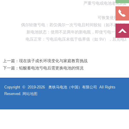
严重亏电或电池老化则建
可恢复使用的情
‌偶尔轻微亏电‌：若仅偶尔一次亏电且时间较短（如不超过 24 
‌新电池状态‌：使用不足两年的新电瓶，即使亏电一次，充电
‌电压正常‌：亏电后电压未低于临界值（如 9V），且充电后
上一篇：
现在孩子成长环境变化与家庭教育挑战
下一篇：
铅酸蓄电池亏电后需更换电池的情况
Copyright © 2019-
2026
奥铁马电池（中国）有限公司 All Rights
Reserved.
网站地图