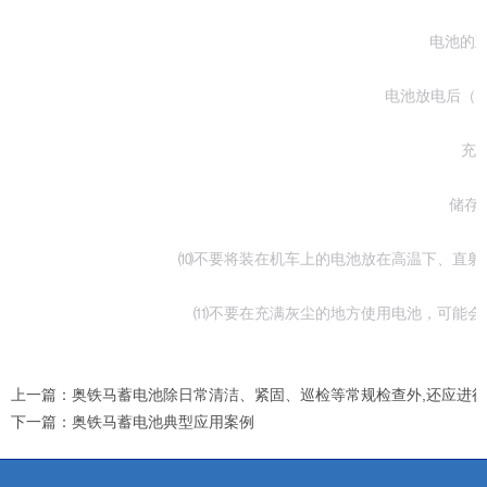
电池的正常
电池放电后（装在设
充电后
储存中：
⑽不要将装在机车上的电池放在高温下、直射阳
⑾不要在充满灰尘的地方使用电池，可能会引
上一篇：
奥铁马蓄电池除日常清洁、紧固、巡检等常规检查外,还应进
下一篇：
奥铁马蓄电池典型应用案例