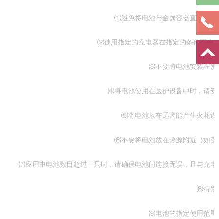
⑴避免将电池与金属容器直接接触，
⑵使用指定的充电器在指定的条件下充电
⑶不要将电池安装在密封
⑷将电池使用在医护设备中时，请安装
⑸将电池放在远离能产生火花设备
⑹不要将电池放在热源附近（如变压
⑺应用中电池数目超过一只时，请确保电池间连接无误，且与充电器
⑻特别注
⑼电池的指定使用范围如