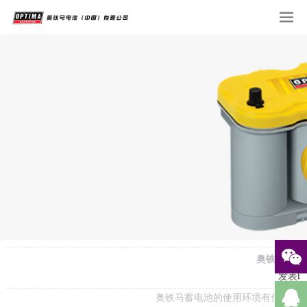
奥铁马蓄电
发表时
奥铁马蓄电池的使用环境有什么要求