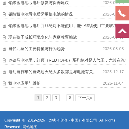
铅酸蓄电池亏电后修复与保养建议
2026-04-30
铅酸蓄电池亏电后需更换电池的情况
2026-04-30
铅酸蓄电池亏电后‌并非绝对不能使用‌，能否继续使用主要取决于‌亏
现在孩子成长环境变化与家庭教育挑战
2026-03-05
当代儿童的主要特征与行为趋势‌
2026-03-05
奥铁马电池里，‌红顶（REDTOP®）系列‌绝对是人气王，尤其在汽
电动自行车的自燃起火绝大多数都是与电池有关。
2025-12-17
蓄电池应用与维护
2025-11-04
1
2
3
...
8
下一页»
Copyright © 2019-
2026
奥铁马电池（中国）有限公司 All Rights
Reserved.
网站地图